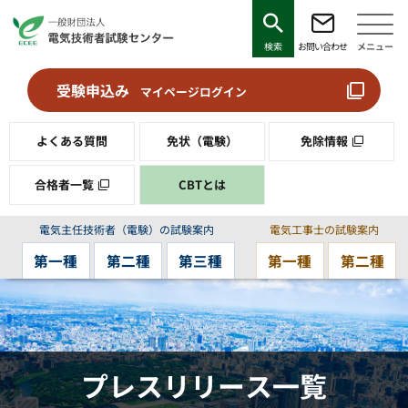
検索
お問い合わせ
メニュー
受験申込み
マイページログイン
よくある質問
免状（電験）
免除情報
合格者一覧
CBTとは
電気主任技術者（電験）の試験案内
電気工事士の試験案内
第一種
第二種
第三種
第一種
第二種
プレスリリース一覧