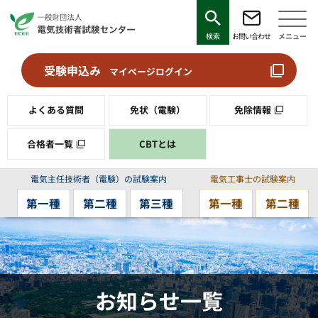
検索
お問い合わせ
メニュー
受験申込み
マイページログイン
よくある質問
免状（電験）
免除情報
合格者一覧
CBTとは
電気主任技術者（電験）の試験案内
電気工事士の試験案内
第一種
第二種
第三種
第一種
第二種
お知らせ一覧