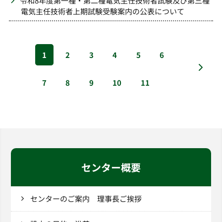
令和8年度第一種・第二種電気主任技術者試験及び第三種
電気主任技術者上期試験受験案内の公表について
1
2
3
4
5
6
7
8
9
10
11
センター概要
センターのご案内 理事長ご挨拶