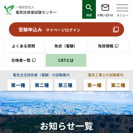
検索
お問い合わせ
メニュー
受験申込み
マイページログイン
よくある質問
免状（電験）
免除情報
合格者一覧
CBTとは
電気主任技術者（電験）の試験案内
電気工事士の試験案内
第一種
第二種
第三種
第一種
第二種
お知らせ一覧