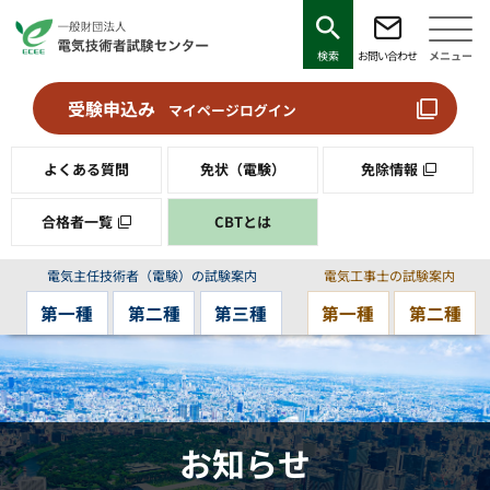
検索
お問い合わせ
メニュー
受験申込み
マイページログイン
よくある質問
免状（電験）
免除情報
合格者一覧
CBTとは
電気主任技術者（電験）の試験案内
電気工事士の試験案内
第一種
第二種
第三種
第一種
第二種
お知らせ