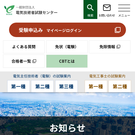
検索
お問い合わせ
メニュー
受験申込み
マイページログイン
よくある質問
免状（電験）
免除情報
合格者一覧
CBTとは
電気主任技術者（電験）の試験案内
電気工事士の試験案内
第一種
第二種
第三種
第一種
第二種
お知らせ