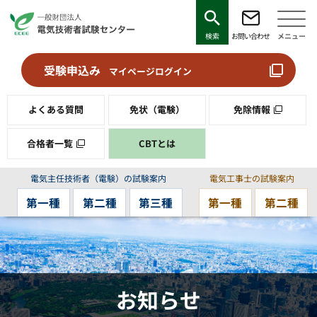
検索
お問い合わせ
メニュー
受験申込み
マイページログイン
よくある質問
免状（電験）
免除情報
合格者一覧
CBTとは
電気主任技術者（電験）の試験案内
電気工事士の試験案内
第一種
第二種
第三種
第一種
第二種
お知らせ