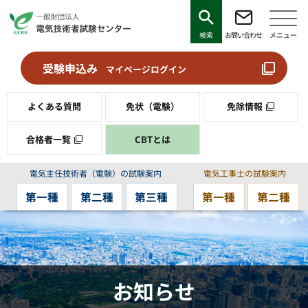
検索
お問い合わせ
メニュー
受験申込み
マイページログイン
よくある質問
免状（電験）
免除情報
合格者一覧
CBTとは
電気主任技術者（電験）の試験案内
電気工事士の試験案内
第一種
第二種
第三種
第一種
第二種
お知らせ