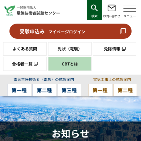
検索
お問い合わせ
メニュー
受験申込み
マイページログイン
よくある質問
免状（電験）
免除情報
合格者一覧
CBTとは
電気主任技術者（電験）の試験案内
電気工事士の試験案内
第一種
第二種
第三種
第一種
第二種
お知らせ