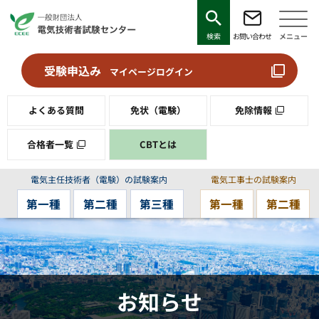
検索
お問い合わせ
メニュー
受験申込み
マイページログイン
よくある質問
免状（電験）
免除情報
合格者一覧
CBTとは
電気主任技術者（電験）の試験案内
電気工事士の試験案内
第一種
第二種
第三種
第一種
第二種
お知らせ