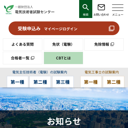
検索
お問い合わせ
メニュー
受験申込み
マイページログイン
よくある質問
免状（電験）
免除情報
合格者一覧
CBTとは
電気主任技術者（電験）の試験案内
電気工事士の試験案内
第一種
第二種
第三種
第一種
第二種
お知らせ