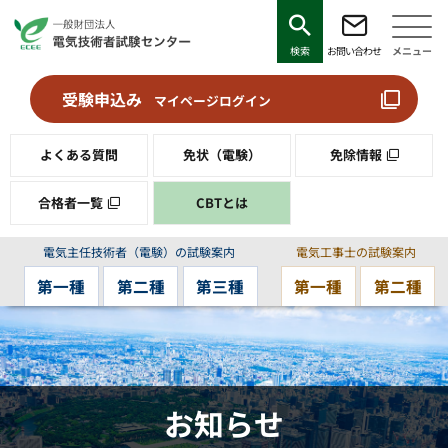
検索
お問い合わせ
メニュー
受験申込み
マイページログイン
よくある質問
免状（電験）
免除情報
合格者一覧
CBTとは
電気主任技術者（電験）の試験案内
電気工事士の試験案内
第一種
第二種
第三種
第一種
第二種
お知らせ