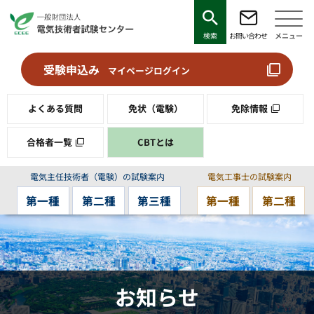
検索
お問い合わせ
メニュー
受験申込み
マイページログイン
よくある質問
免状（電験）
免除情報
合格者一覧
CBTとは
電気主任技術者（電験）の試験案内
電気工事士の試験案内
第一種
第二種
第三種
第一種
第二種
お知らせ