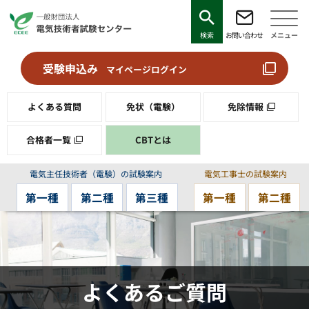
検索
お問い合わせ
メニュー
受験申込み
マイページログイン
よくある質問
免状（電験）
免除情報
合格者一覧
CBTとは
電気主任技術者（電験）の試験案内
電気工事士の試験案内
第一種
第二種
第三種
第一種
第二種
よくあるご質問