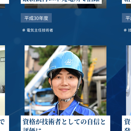
平成30年度
平
電気主任技術者
で
資格が技術者としての自信と
資
評価に
発