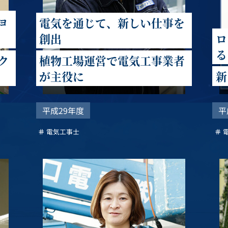
ョ
電気を通じて、新しい仕事を
創出
ロ
る
ク
植物工場運営で電気工事業者
が主役に
新
平成29年度
平
電気工事士