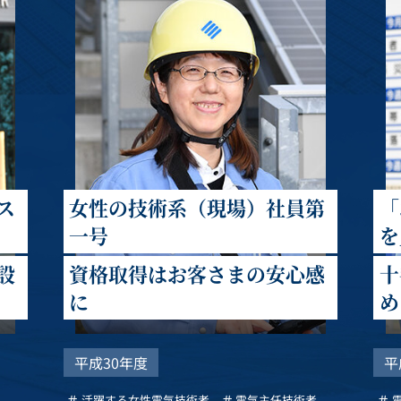
ス
女性の技術系（現場）社員第
「
一号
を
設
資格取得はお客さまの安心感
十
に
め
平成30年度
平
活躍する女性電気技術者
電気主任技術者