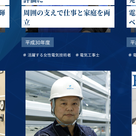
輝
周囲の支えで仕事と家庭を両
電
立
ベ
平成30年度
平
活躍する女性電気技術者
電気工事士