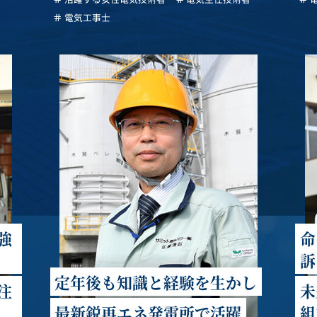
電気工事士
強
命
訴
定年後も知識と経験を生かし
注
未
最新鋭再エネ発電所で活躍
組