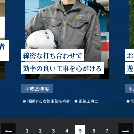
者
綿密な打ち合わせで
お
効率の良い工事を心がける
遊
平成29年度
平
活躍する女性電気技術者
電気工事士
1
2
3
4
5
6
7